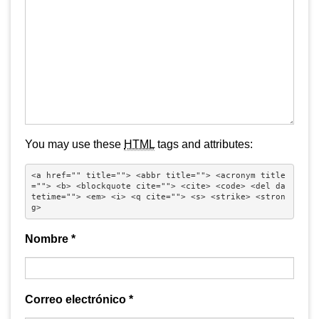
You may use these
HTML
tags and attributes:
<a href="" title=""> <abbr title=""> <acronym title
=""> <b> <blockquote cite=""> <cite> <code> <del da
tetime=""> <em> <i> <q cite=""> <s> <strike> <stron
g> 
Nombre
*
Correo electrónico
*