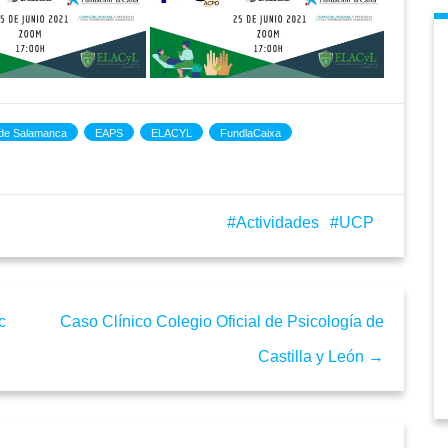
 de Salamanca
EAPS
ELACYL
FundlaCaixa
Actividades
UCP
c
Caso Clínico Colegio Oficial de Psicología de
Castilla y León →