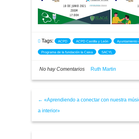
Tags:
ACPD
ACPD Castilla y León
Ayuntamiento
Programa de la fundación la Caixa
SACYL
No hay Comentarios
Ruth Martin
← «Aprendiendo a conectar con nuestra músi
a interior»