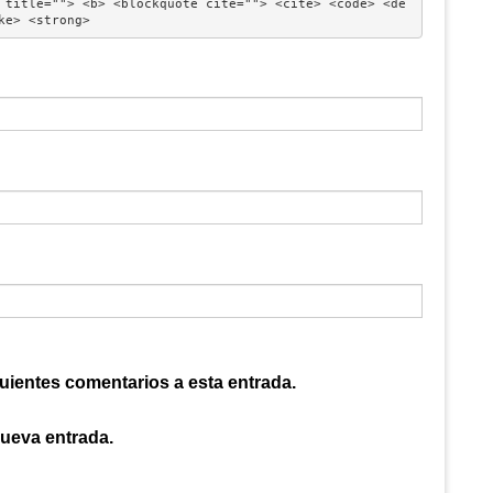
 title=""> <b> <blockquote cite=""> <cite> <code> <de
ke> <strong> 
guientes comentarios a esta entrada.
nueva entrada.