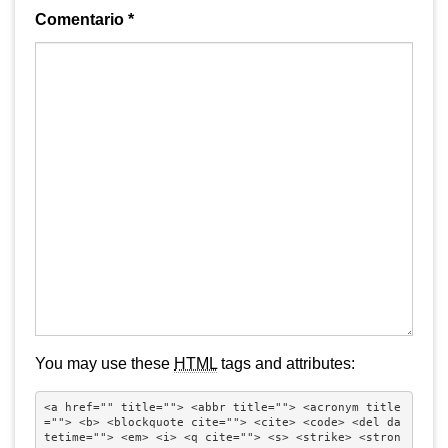
Comentario
*
You may use these
HTML
tags and attributes:
<a href="" title=""> <abbr title=""> <acronym title
=""> <b> <blockquote cite=""> <cite> <code> <del da
tetime=""> <em> <i> <q cite=""> <s> <strike> <stron