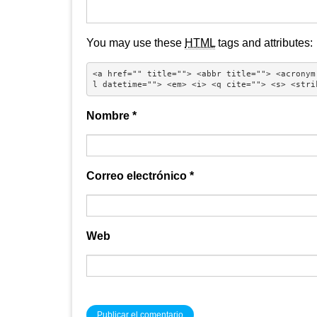
You may use these
HTML
tags and attributes:
<a href="" title=""> <abbr title=""> <acronym
l datetime=""> <em> <i> <q cite=""> <s> <stri
Nombre
*
Correo electrónico
*
Web