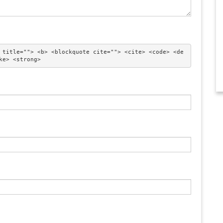
 title=""> <b> <blockquote cite=""> <cite> <code> <de
ke> <strong> 