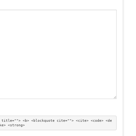
 title=""> <b> <blockquote cite=""> <cite> <code> <de
ke> <strong> 