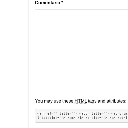
Comentario
*
You may use these
HTML
tags and attributes:
<a href="" title=""> <abbr title=""> <acronym
l datetime=""> <em> <i> <q cite=""> <s> <stri