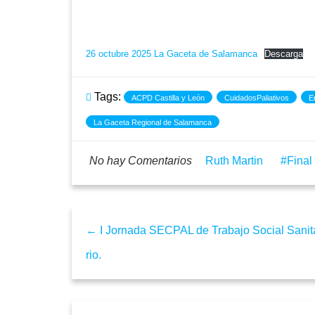
26 octubre 2025 La Gaceta de Salamanca
Descarga
Tags:
ACPD Castilla y León
CuidadosPaliativos
E
La Gaceta Regional de Salamanca
No hay Comentarios
Ruth Martin
Final
← I Jornada SECPAL de Trabajo Social Sanit
rio.