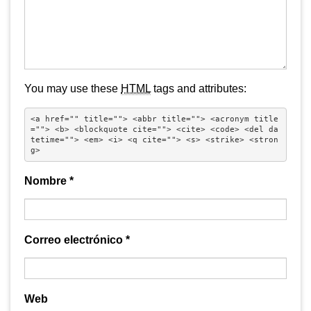
You may use these
HTML
tags and attributes:
<a href="" title=""> <abbr title=""> <acronym title
=""> <b> <blockquote cite=""> <cite> <code> <del da
tetime=""> <em> <i> <q cite=""> <s> <strike> <stron
g> 
Nombre
*
Correo electrónico
*
Web