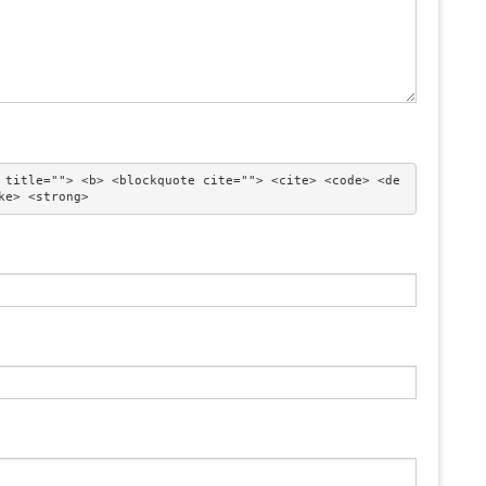
 title=""> <b> <blockquote cite=""> <cite> <code> <de
ke> <strong> 