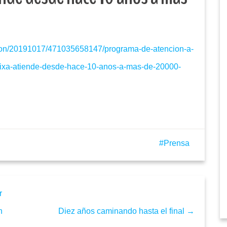
-leon/20191017/471035658147/programa-de-atencion-a-
ixa-atiende-desde-hace-10-anos-a-mas-de-20000-
Prensa
r
h
Diez años caminando hasta el final →