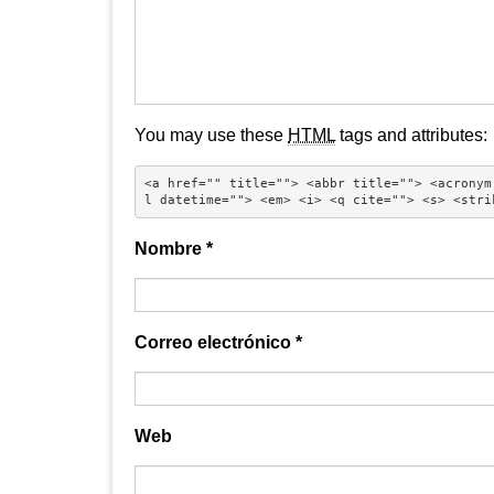
You may use these
HTML
tags and attributes:
<a href="" title=""> <abbr title=""> <acronym
l datetime=""> <em> <i> <q cite=""> <s> <stri
Nombre
*
Correo electrónico
*
Web