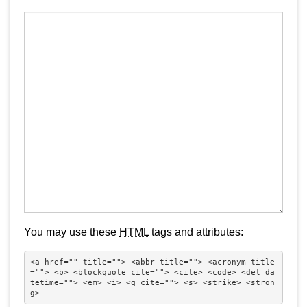
You may use these
HTML
tags and attributes:
<a href="" title=""> <abbr title=""> <acronym title
=""> <b> <blockquote cite=""> <cite> <code> <del da
tetime=""> <em> <i> <q cite=""> <s> <strike> <stron
g> 