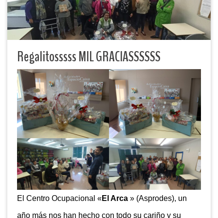
Regalitosssss MIL GRACIASSSSSS
El Centro Ocupacional «
El Arca
» (Asprodes), un
año más nos han hecho con todo su cariño y su