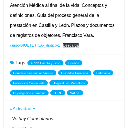
Atención Médica al final de la vida. Conceptos y
definiciones. Guía del proceso general de la
prestación en Castilla y León. Plazos y documentos
de registros de objetores. Francisco Vara.
curso-BIOETETICA-_diptico-1
Descarga
Tags:
ACPD Castilla y León
Bioética
Complejo asistencial Zamora
Cuidados Paliativos
Eutanasia
Formación Continuada
Hospital Los Montalvos
Ley orgánica eutanasia
LORE
SACYL
Actividades
No hay Comentarios