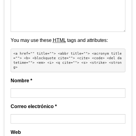
You may use these
HTML
tags and attributes:
<a href="" title=""> <abbr title=""> <acronym title
=""> <b> <blockquote cite=""> <cite> <code> <del da
tetime=""> <em> <i> <q cite=""> <s> <strike> <stron
g> 
Nombre
*
Correo electrónico
*
Web