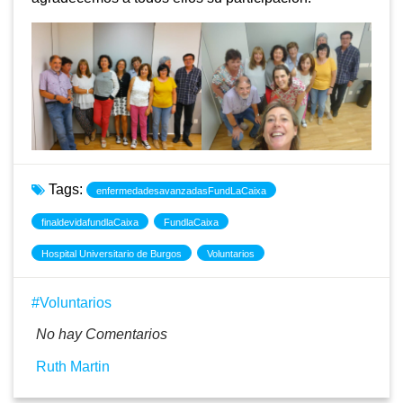
Tags:
enfermedadesavanzadasFundLaCaixa
finaldevidafundlaCaixa
FundlaCaixa
Hospital Universitario de Burgos
Voluntarios
Voluntarios
No hay Comentarios
Ruth Martin