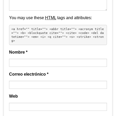
You may use these
HTML
tags and attributes:
<a href="" title=""> <abbr title=""> <acronym title
=""> <b> <blockquote cite=""> <cite> <code> <del da
tetime=""> <em> <i> <q cite=""> <s> <strike> <stron
g> 
Nombre
*
Correo electrónico
*
Web