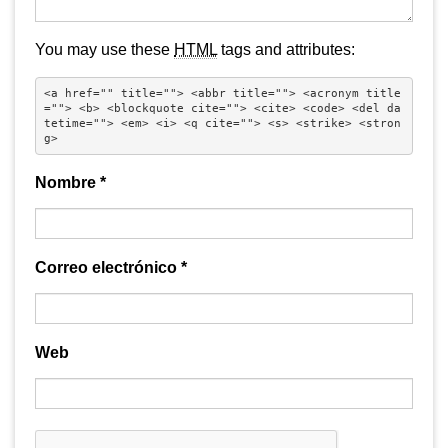
You may use these
HTML
tags and attributes:
<a href="" title=""> <abbr title=""> <acronym title
=""> <b> <blockquote cite=""> <cite> <code> <del da
tetime=""> <em> <i> <q cite=""> <s> <strike> <stron
g> 
Nombre
*
Correo electrónico
*
Web