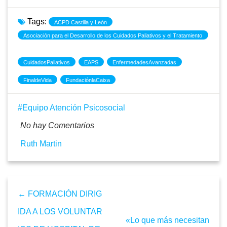
Tags:
ACPD Castilla y León
Asociación para el Desarrollo de los Cuidados Paliativos y el Tratamiento
del Dolor de Castilla y León
CuidadosPaliativos
EAPS
EnfermedadesAvanzadas
FinaldeVida
FundaciónlaCaixa
Equipo Atención Psicosocial
No hay Comentarios
Ruth Martin
← FORMACIÓN DIRIG
IDA A LOS VOLUNTAR
«Lo que más necesitan