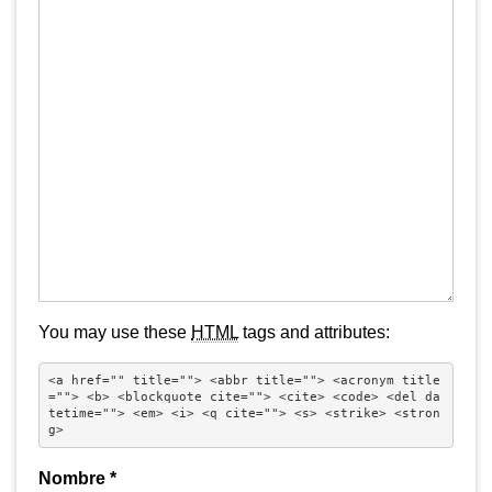
You may use these
HTML
tags and attributes:
<a href="" title=""> <abbr title=""> <acronym title
=""> <b> <blockquote cite=""> <cite> <code> <del da
tetime=""> <em> <i> <q cite=""> <s> <strike> <stron
g> 
Nombre
*