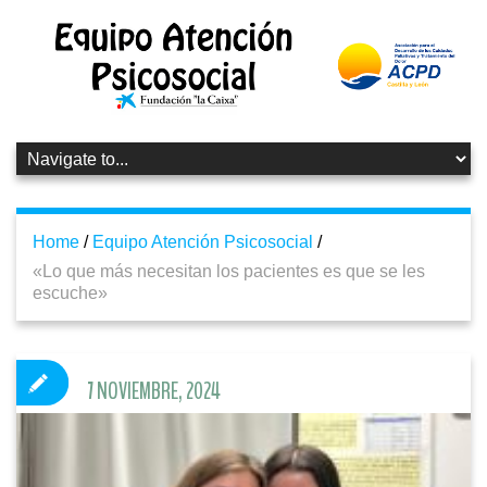
Home
/
Equipo Atención Psicosocial
/
«Lo que más necesitan los pacientes es que se les
escuche»
7 NOVIEMBRE, 2024