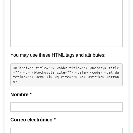
You may use these
HTML
tags and attributes:
<a href="" title=""> <abbr title=""> <acronym title
=""> <b> <blockquote cite=""> <cite> <code> <del da
tetime=""> <em> <i> <q cite=""> <s> <strike> <stron
g> 
Nombre
*
Correo electrónico
*