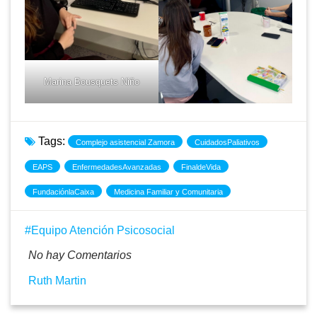
Marina Bousquets Niño
Tags:
Complejo asistencial Zamora
CuidadosPaliativos
EAPS
EnfermedadesAvanzadas
FinaldeVida
FundaciónlaCaixa
Medicina Familiar y Comunitaria
Equipo Atención Psicosocial
No hay Comentarios
Ruth Martin