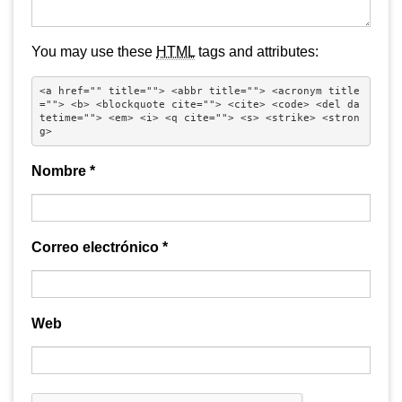
You may use these
HTML
tags and attributes:
<a href="" title=""> <abbr title=""> <acronym title
=""> <b> <blockquote cite=""> <cite> <code> <del da
tetime=""> <em> <i> <q cite=""> <s> <strike> <stron
g> 
Nombre
*
Correo electrónico
*
Web