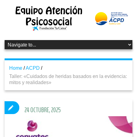
Home
/
ACPD
/
Taller: «Cuidados de heridas basados en la evidencia:
mitos y realidades»
24 OCTUBRE, 2025