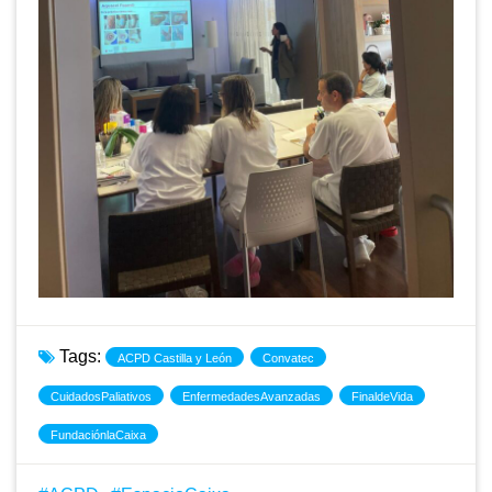
Tags:
ACPD Castilla y León
Convatec
CuidadosPaliativos
EnfermedadesAvanzadas
FinaldeVida
FundaciónlaCaixa