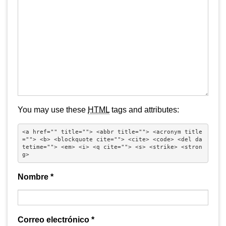
You may use these
HTML
tags and attributes:
<a href="" title=""> <abbr title=""> <acronym title
=""> <b> <blockquote cite=""> <cite> <code> <del da
tetime=""> <em> <i> <q cite=""> <s> <strike> <stron
g> 
Nombre
*
Correo electrónico
*