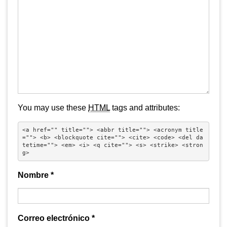
You may use these
HTML
tags and attributes:
<a href="" title=""> <abbr title=""> <acronym title
=""> <b> <blockquote cite=""> <cite> <code> <del da
tetime=""> <em> <i> <q cite=""> <s> <strike> <stron
g> 
Nombre
*
Correo electrónico
*