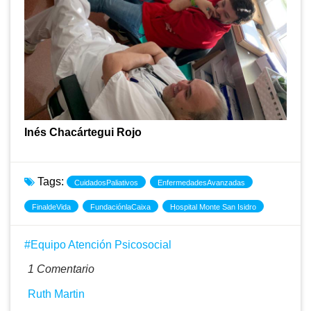
Inés Chacártegui Rojo
Tags:
CuidadosPaliativos
EnfermedadesAvanzadas
FinaldeVida
FundaciónlaCaixa
Hospital Monte San Isidro
Equipo Atención Psicosocial
1 Comentario
Ruth Martin